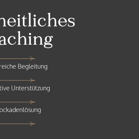
eitliches
aching
nreiche Begleitung
itive Unterstützung
lockadenlösung