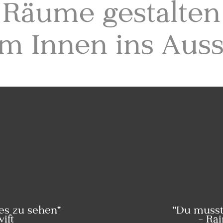
Räume gestalten
m Innen ins Aus
es zu sehen"
"Du musst
ift
- Ra