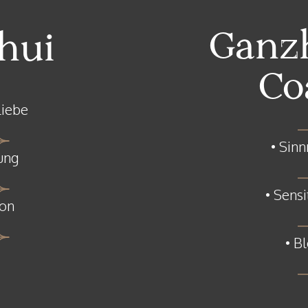
Ganzh
hui
Co
Liebe
• Sin
ung
• Sens
ion
• B